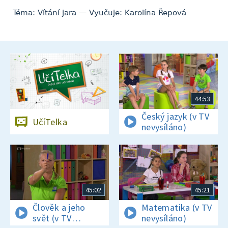
Téma: Vítání jara — Vyučuje: Karolína Řepová
44:53
Český jazyk (v TV
UčíTelka
nevysíláno)
45:02
45:21
Člověk a jeho
Matematika (v TV
svět (v TV
nevysíláno)