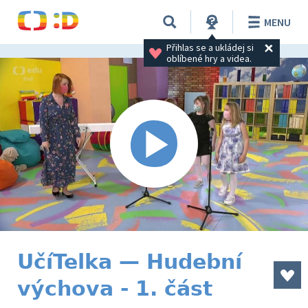
MENU
Přihlas se a ukládej si 
oblíbené hry a videa.
UčíTelka — Hudební
výchova - 1. část