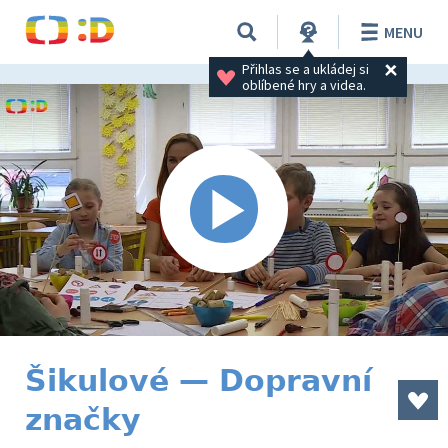
MENU
Přihlas se a ukládej si 
oblíbené hry a videa.
Šikulové — Dopravní
značky