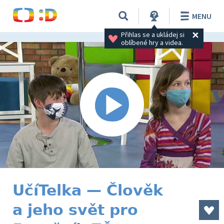
MENU
Přihlas se a ukládej si 
oblíbené hry a videa.
UčíTelka — Člověk
a jeho svět pro