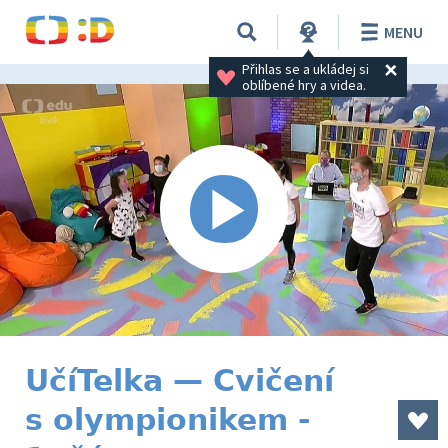
MENU
Přihlas se a ukládej si 
oblíbené hry a videa.
UčíTelka — Cvičení
s olympionikem -