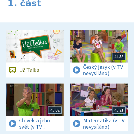
1. část
44:53
Český jazyk (v TV
UčíTelka
nevysíláno)
45:02
45:21
Člověk a jeho
Matematika (v TV
svět (v TV
nevysíláno)
nevysíláno)