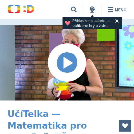
MENU
Přihlas se a ukládej si 
oblíbené hry a videa.
UčíTelka —
Matematika pro