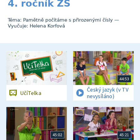
4. ročník ZŠ
Téma: Pamětně počítáme s přirozenými čísly —
Vyučuje: Helena Korfová
44:53
Český jazyk (v TV
UčíTelka
nevysíláno)
45:02
45:21