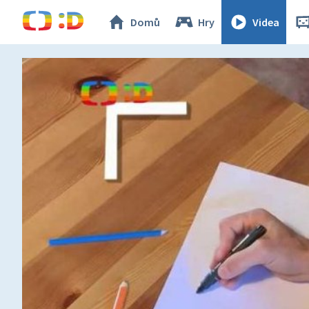
Domů
Hry
Videa