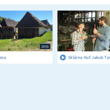
20:01
rpna
Sklárna Huť Jakub Ta