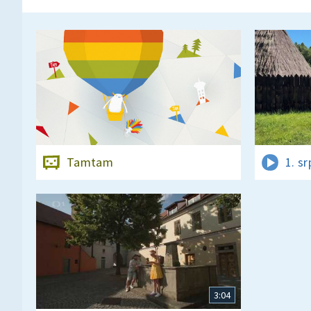
Tamtam
1. s
3:04