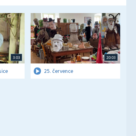
3:03
20:03
sice
25. července