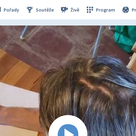
Pořady
Soutěže
Živě
Program
P