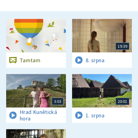
19:39
Tamtam
8. srpna
3:03
20:01
Hrad Kunětická
1. srpna
hora