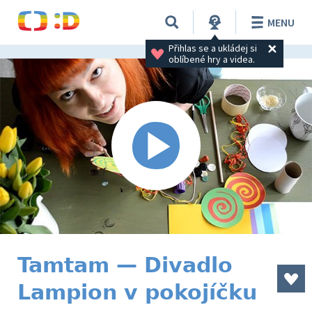
MENU
Přihlas se a ukládej si 
oblíbené hry a videa.
Tamtam — Divadlo
Lampion v pokojíčku