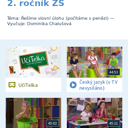
2. ročník ZŠ
Téma: Řešíme slovní úlohu (počítáme s penězi) —
Vyučuje: Dominika Chalušová
44:53
Český jazyk (v TV
UčíTelka
nevysíláno)
45:02
45:21