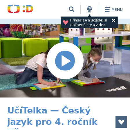
MENU
Přihlas se a ukládej si 
oblíbené hry a videa.
UčíTelka — Český
jazyk pro 4. ročník