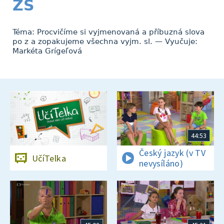
ZŠ
Téma: Procvičíme si vyjmenovaná a příbuzná slova
po z a zopakujeme všechna vyjm. sl. — Vyučuje:
Markéta Grígeľová
44:53
Český jazyk (v TV
UčíTelka
nevysíláno)