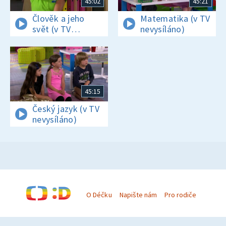
45:02
45:21
Člověk a jeho
Matematika (v TV
svět (v TV
nevysíláno)
nevysíláno)
45:15
Český jazyk (v TV
nevysíláno)
O Déčku
Napište nám
Pro rodiče
© Česká televize 1996–2026
O cookies na Déčku