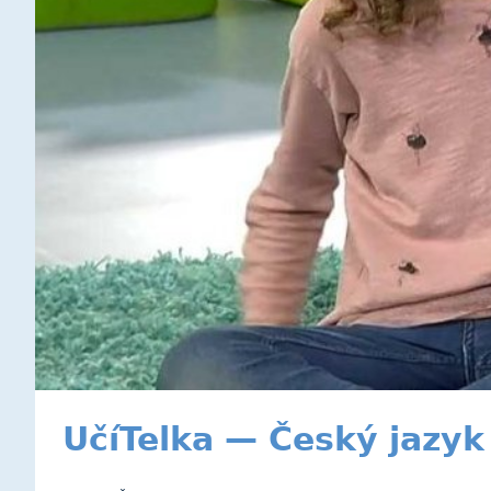
UčíTelka — Český jazyk 