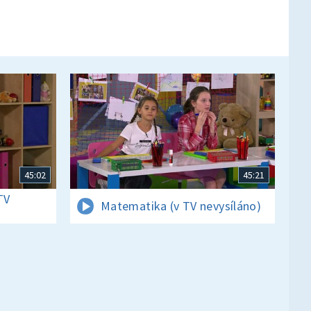
45:02
45:21
TV
Matematika (v TV nevysíláno)