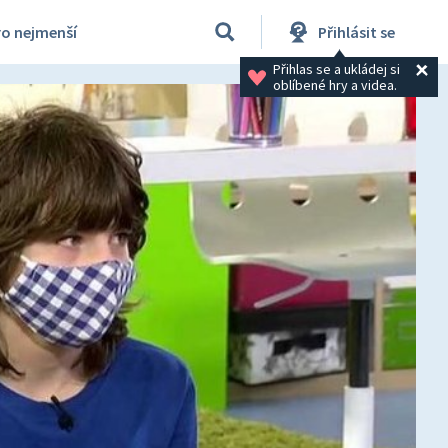
ro nejmenší
Přihlásit se
Přihlas se a ukládej si 
oblíbené hry a videa.