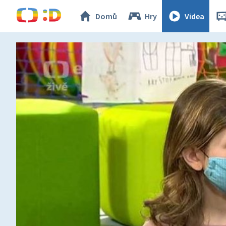
Domů
Hry
Videa