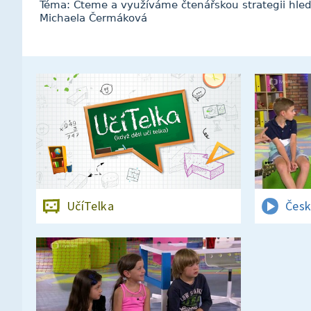
Téma: Čteme a využíváme čtenářskou strategii hled
Michaela Čermáková
UčíTelka
Česk