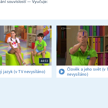
ání souvislostí — Vyučuje:
44:53
Člověk a jeho svět (v 
ý jazyk (v TV nevysíláno)
nevysíláno)