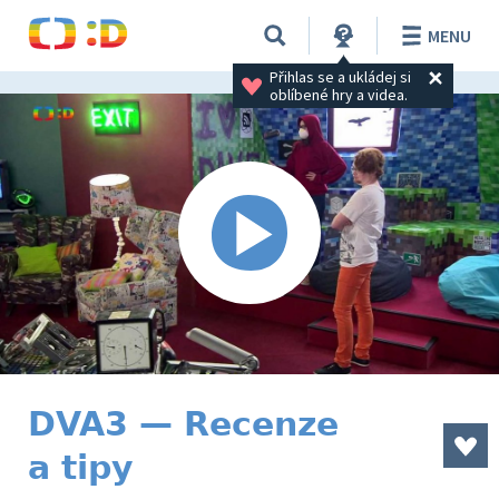
MENU
Přihlas se a ukládej si 
oblíbené hry a videa.
DVA3 — Recenze
a tipy