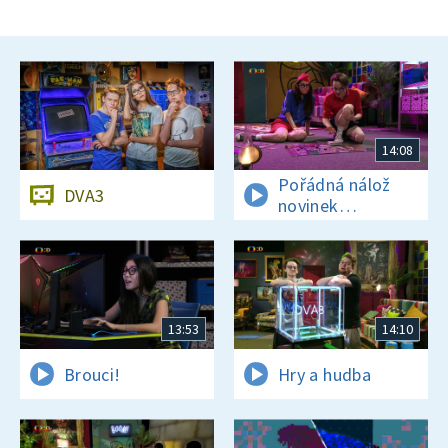
14:08
Pořádná nálož
DVA3
novinek
a zajímavostí
13:53
14:10
Brouci!
Hry a hudba