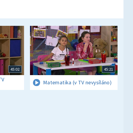
45:02
45:21
TV
Matematika (v TV nevysíláno)