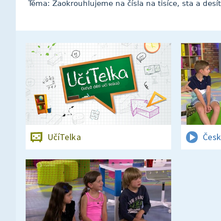
Téma: Zaokrouhlujeme na čísla na tisíce, sta a des
UčíTelka
Česk