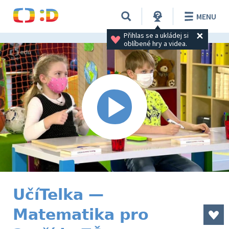
MENU
Přihlas se a ukládej si 
oblíbené hry a videa.
UčíTelka —
Matematika pro