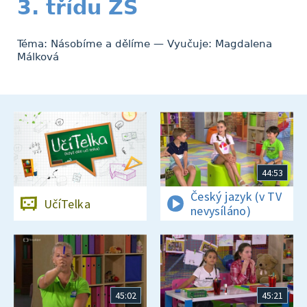
3. třídu ZŠ
Téma: Násobíme a dělíme — Vyučuje: Magdalena
Málková
44:53
Český jazyk (v TV
UčíTelka
nevysíláno)
45:02
45:21