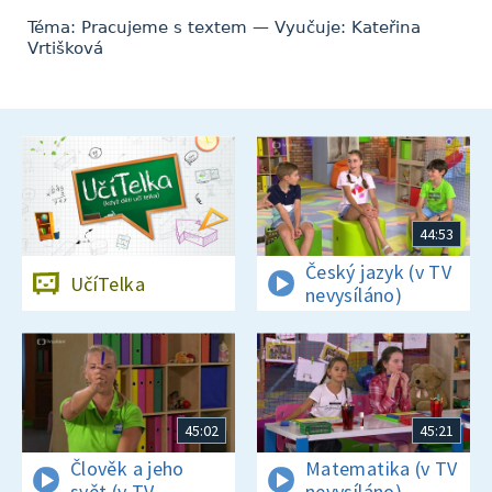
Téma: Pracujeme s textem — Vyučuje: Kateřina
Vrtišková
44:53
Český jazyk (v TV
UčíTelka
nevysíláno)
45:02
45:21
Člověk a jeho
Matematika (v TV
svět (v TV
nevysíláno)