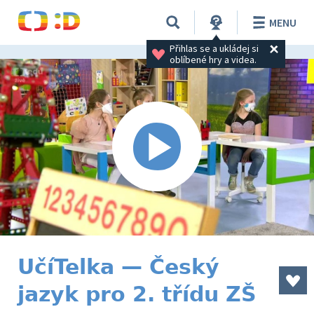
MENU
Přihlas se a ukládej si 
oblíbené hry a videa.
UčíTelka — Český
jazyk pro 2. třídu ZŠ