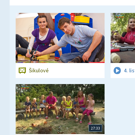
Šikulové
4. l
27:33