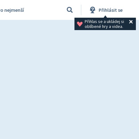
ro nejmenší
Přihlásit se
Přihlas se a ukládej si 
oblíbené hry a videa.