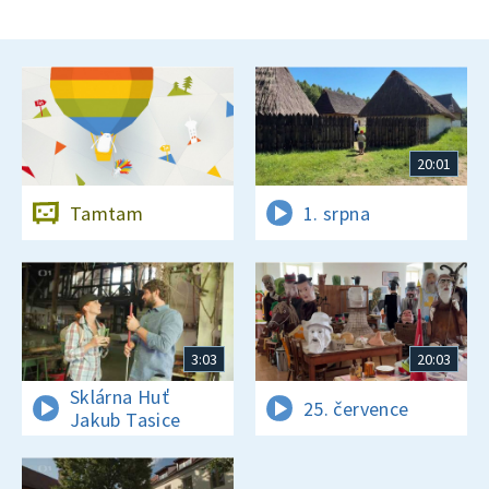
20:01
Tamtam
1. srpna
3:03
20:03
Sklárna Huť
25. července
Jakub Tasice