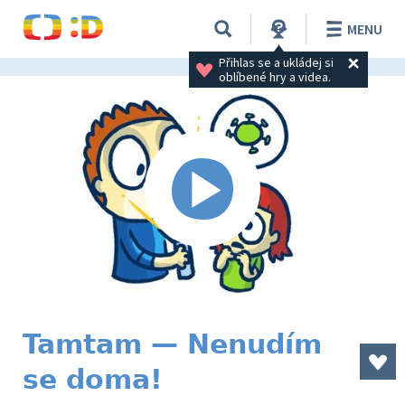
MENU
Přihlas se a ukládej si 
oblíbené hry a videa.
Tamtam — Nenudím
se doma!