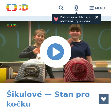
MENU
Přihlas se a ukládej si 
oblíbené hry a videa.
Šikulové — Stan pro
kočku