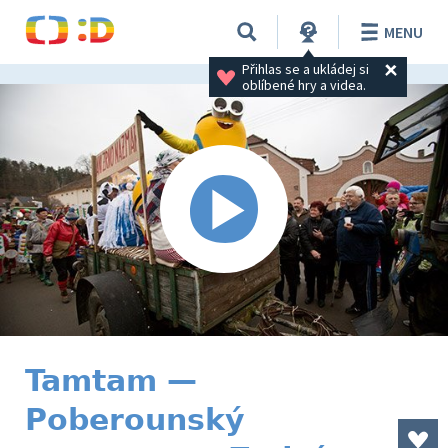
MENU
Přihlas se a ukládej si 
oblíbené hry a videa.
Tamtam —
Poberounský