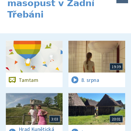
masopust v Zadní
Třebáni
19:39
Tamtam
8. srpna
3:03
20:01
Hrad Kunětická