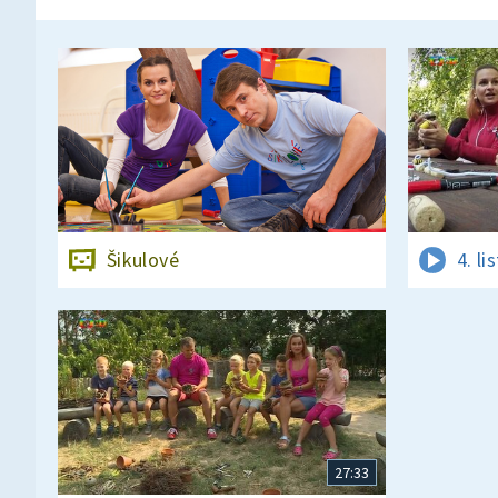
Šikulové
4. l
27:33