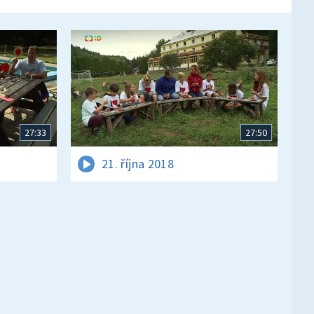
27:33
27:50
21. října 2018