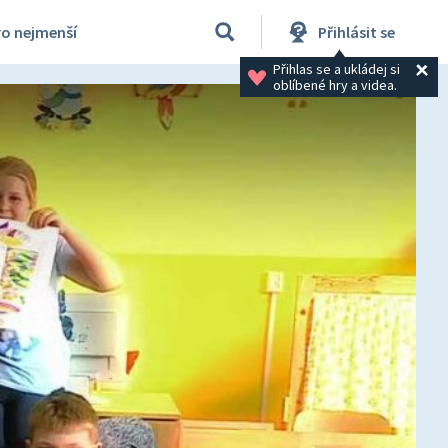
ro nejmenší
Přihlásit se
Přihlas se a ukládej si 
oblíbené hry a videa.