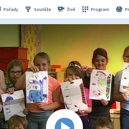
Pořady
Soutěže
Živě
Program
P