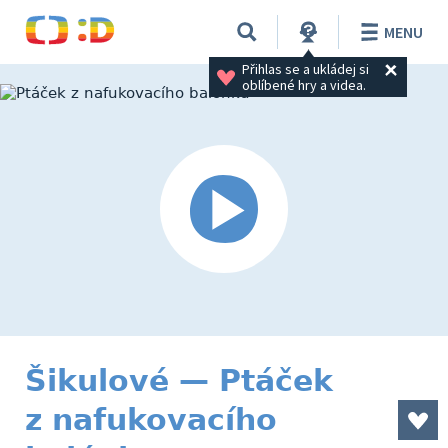
MENU
Přihlas se a ukládej si 
oblíbené hry a videa.
Šikulové — Ptáček
z nafukovacího