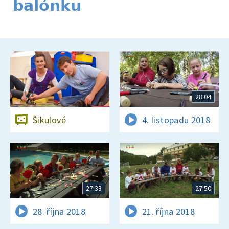
balónku
28:04
Šikulové
4. listopadu 2018
27:33
27:50
28. října 2018
21. října 2018