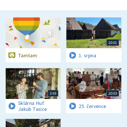
20:01
Tamtam
1. srpna
3:03
20:03
Sklárna Huť
25. července
Jakub Tasice