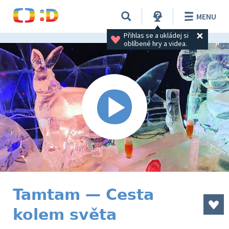
MENU
Přihlas se a ukládej si 
oblíbené hry a videa.
Tamtam — Cesta
kolem světa