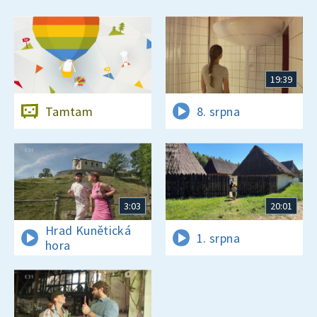
19:39
Tamtam
8. srpna
3:03
20:01
Hrad Kunětická
1. srpna
hora