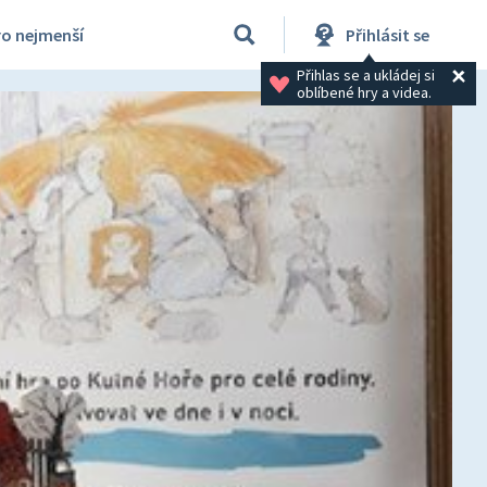
ro nejmenší
Přihlásit se
Přihlas se a ukládej si 
oblíbené hry a videa.