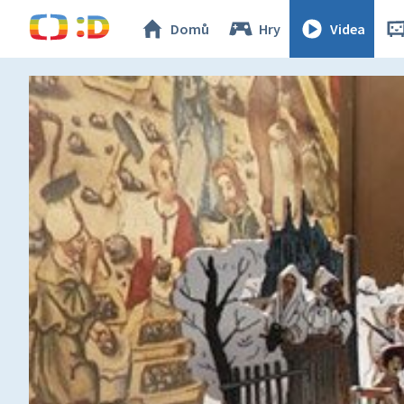
Domů
Hry
Videa