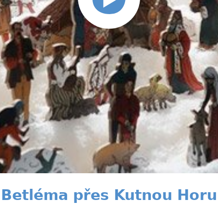
Betléma přes Kutnou Horu