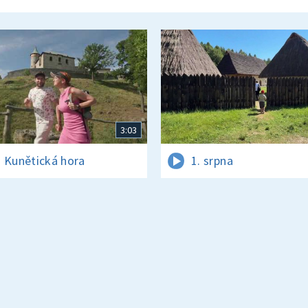
3:03
 Kunětická hora
1. srpna