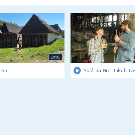
20:01
rpna
Sklárna Huť Jakub Ta