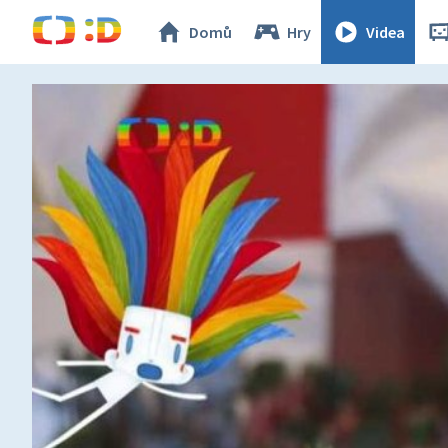
Domů
Hry
Videa