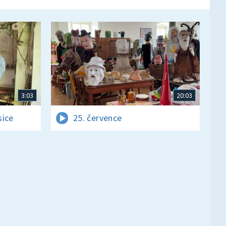
3:03
20:03
sice
25. července