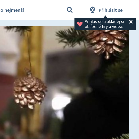
ro nejmenší
Přihlásit se
Přihlas se a ukládej si 
oblíbené hry a videa.