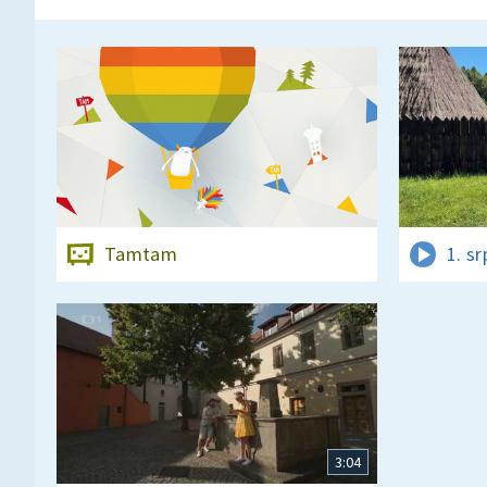
Tamtam
1. s
3:04