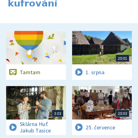
kufrování
20:01
Tamtam
1. srpna
3:03
20:03
Sklárna Huť
25. července
Jakub Tasice