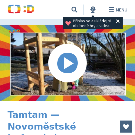
MENU
Přihlas se a ukládej si 
oblíbené hry a videa.
Tamtam —
Novoměstské