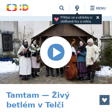
MENU
Přihlas se a ukládej si 
oblíbené hry a videa.
Tamtam — Živý
betlém v Telči