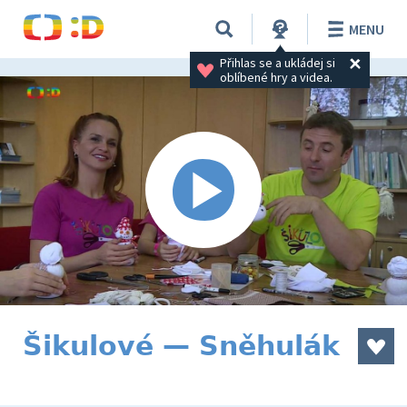
MENU
Přihlas se a ukládej si 
oblíbené hry a videa.
Šikulové — Sněhulák