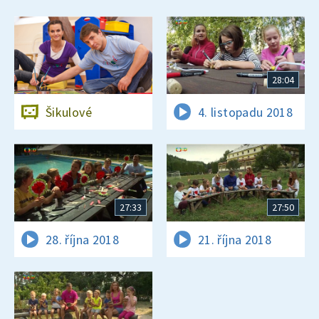
28:04
Šikulové
4. listopadu 2018
27:33
27:50
28. října 2018
21. října 2018