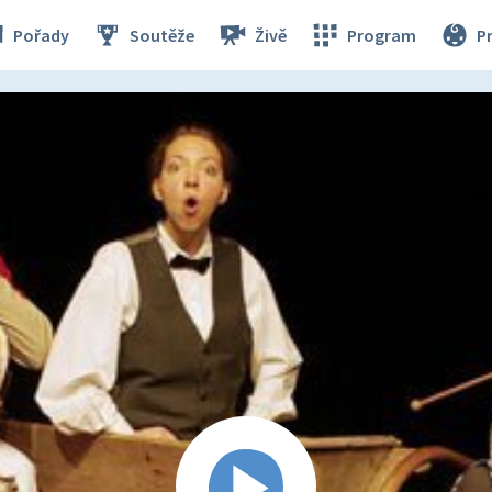
Pořady
Soutěže
Živě
Program
P