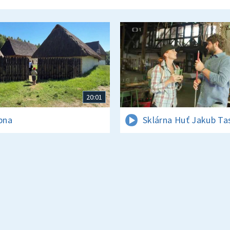
20:01
rpna
Sklárna Huť Jakub Ta