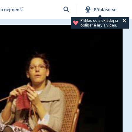
ro nejmenší
Přihlásit se
Přihlas se a ukládej si 
oblíbené hry a videa.