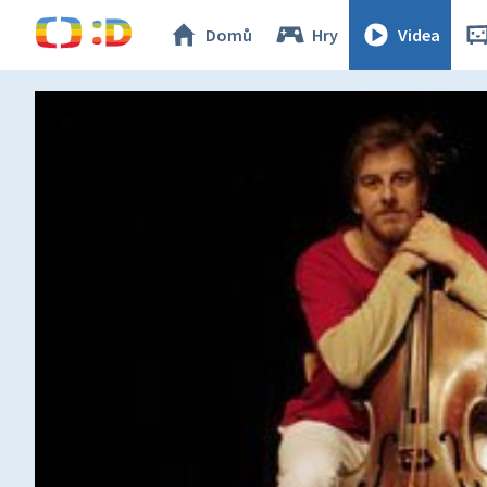
Domů
Hry
Videa