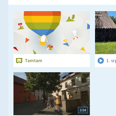
Tamtam
1. s
3:04