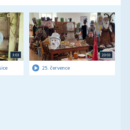
3:03
20:03
sice
25. července