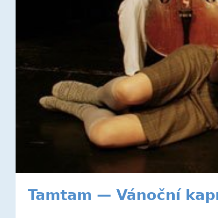
Tamtam — Vánoční kap