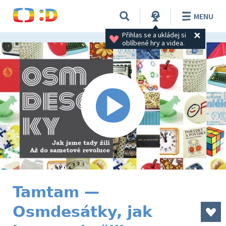
MENU
Přihlas se a ukládej si 
oblíbené hry a videa.
Tamtam —
Osmdesátky, jak