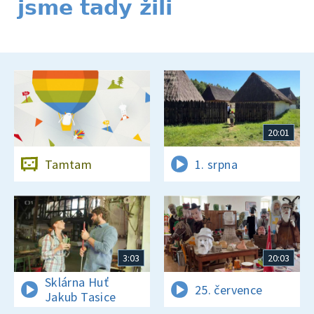
jsme tady žili
20:01
Tamtam
1. srpna
3:03
20:03
Sklárna Huť
25. července
Jakub Tasice