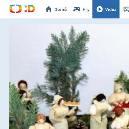
Domů
Hry
Videa