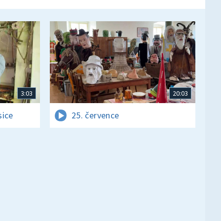
3:03
20:03
sice
25. července