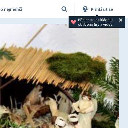
ro nejmenší
Přihlásit se
Přihlas se a ukládej si 
oblíbené hry a videa.