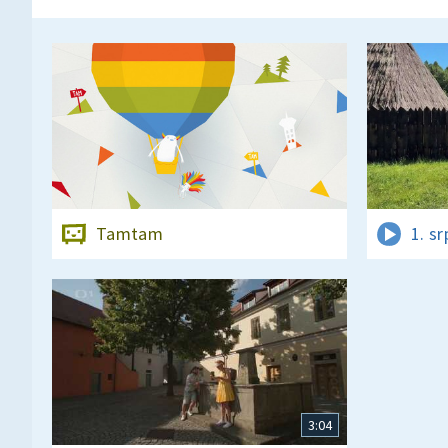
Tamtam
1. s
3:04