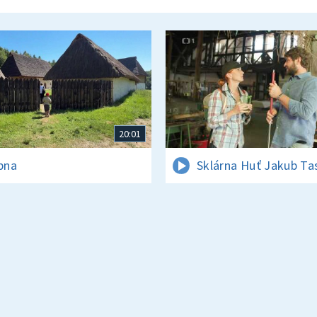
20:01
rpna
Sklárna Huť Jakub Ta