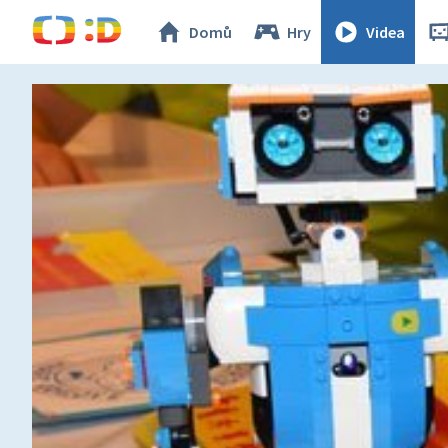
Domů
Hry
Videa