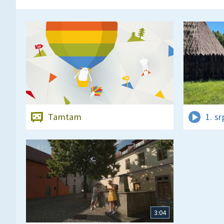
Tamtam
1. s
3:04