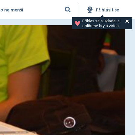
ro nejmenší
Přihlásit se
Přihlas se a ukládej si 
oblíbené hry a videa.