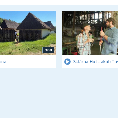
20:01
rpna
Sklárna Huť Jakub Ta