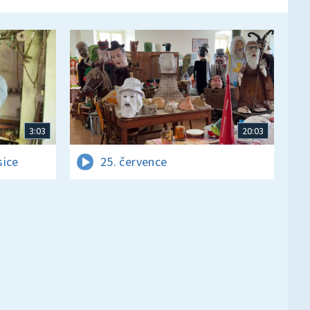
3:03
20:03
sice
25. července