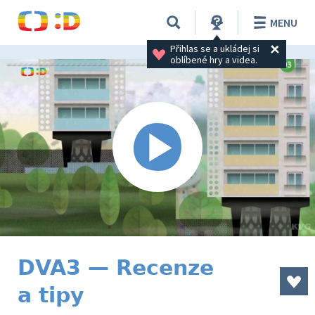
MENU
Přihlas se a ukládej si 
oblíbené hry a videa.
DVA3 — Recenze
a tipy