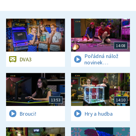
14:08
Pořádná nálož
DVA3
novinek
a zajímavostí
13:53
14:10
Brouci!
Hry a hudba