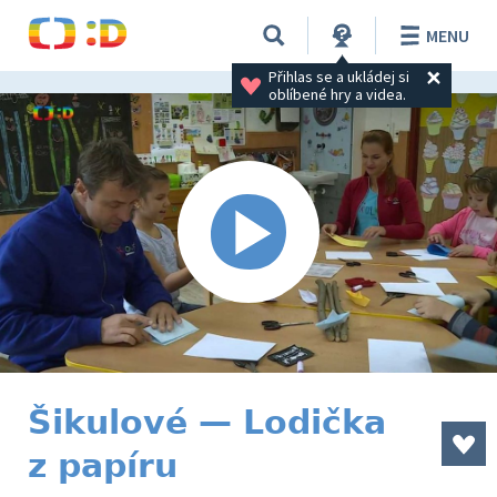
MENU
Přihlas se a ukládej si 
oblíbené hry a videa.
Šikulové — Lodička
z papíru