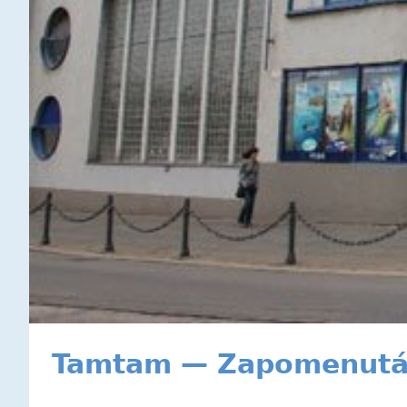
Tamtam — Zapomenutá 