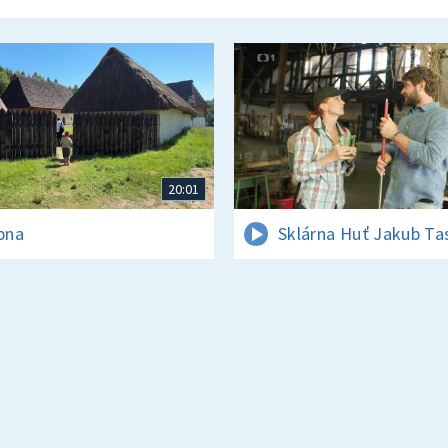
20:01
rpna
Sklárna Huť Jakub Ta