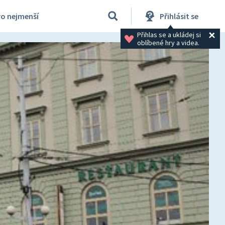
ro nejmenší
Přihlásit se
Přihlas se a ukládej si 
oblíbené hry a videa.