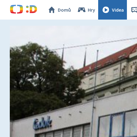
Domů
Hry
Videa