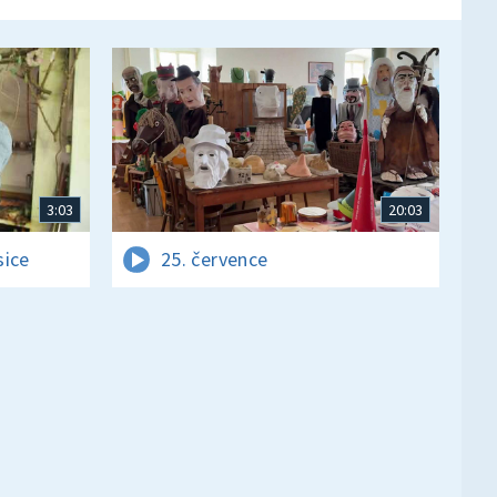
3:03
20:03
sice
25. července