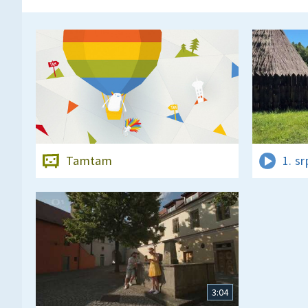
Tamtam
1. s
3:04