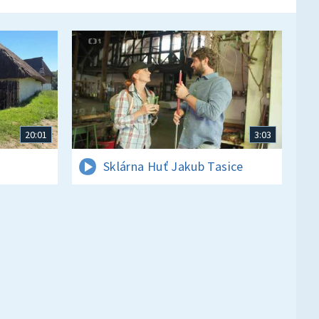
20:01
3:03
Sklárna Huť Jakub Tasice