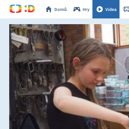
Domů
Hry
Videa