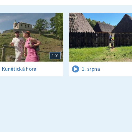
3:03
 Kunětická hora
1. srpna