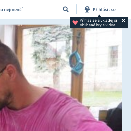
ro nejmenší
Přihlásit se
Přihlas se a ukládej si 
oblíbené hry a videa.