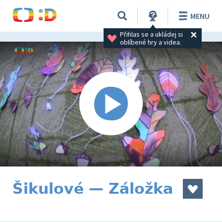
MENU
Přihlas se a ukládej si 
oblíbené hry a videa.
Šikulové — Záložka