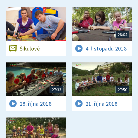
28:04
Šikulové
4. listopadu 2018
27:33
27:50
28. října 2018
21. října 2018