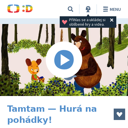
MENU
Přihlas se a ukládej si 
oblíbené hry a videa.
Tamtam — Hurá na
pohádky!