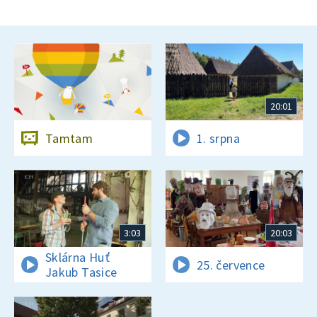
20:01
Tamtam
1. srpna
3:03
20:03
Sklárna Huť
25. července
Jakub Tasice