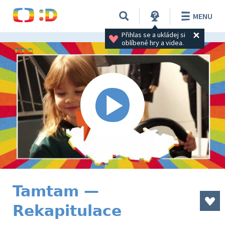
MENU
Přihlas se a ukládej si 
oblíbené hry a videa.
Tamtam —
Rekapitulace