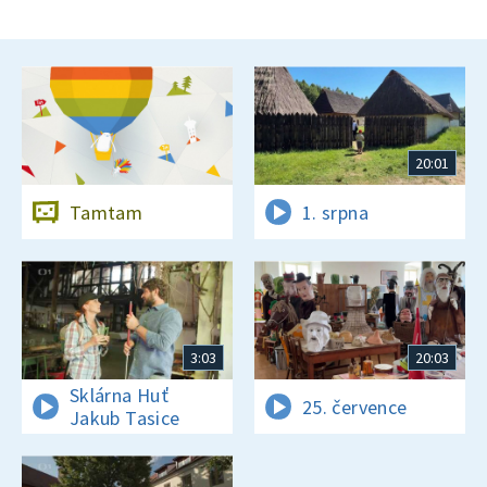
20:01
Tamtam
1. srpna
3:03
20:03
Sklárna Huť
25. července
Jakub Tasice