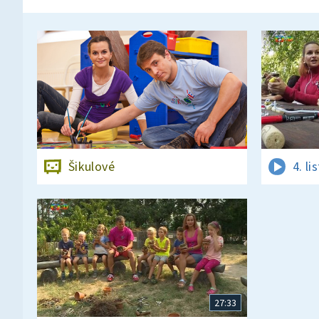
Šikulové
4. l
27:33