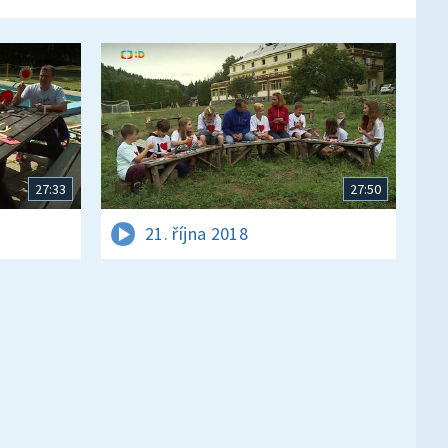
27:33
27:50
21. října 2018