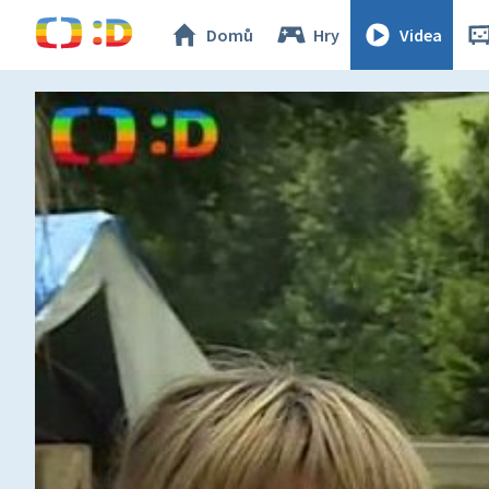
Domů
Hry
Videa