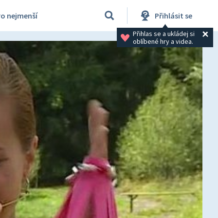
ro nejmenší
Přihlásit se
Přihlas se a ukládej si 
oblíbené hry a videa.