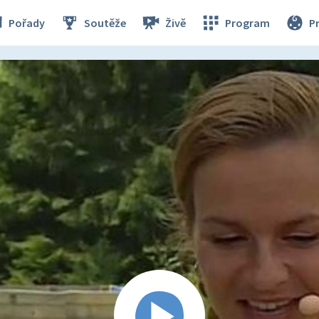
Pořady
Soutěže
Živě
Program
P