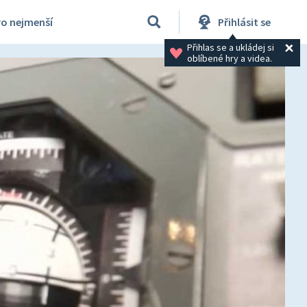
ro nejmenší
Přihlásit se
Přihlas se a ukládej si 
oblíbené hry a videa.