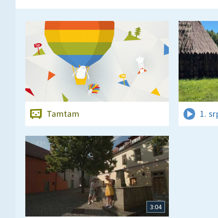
Tamtam
1. s
3:04