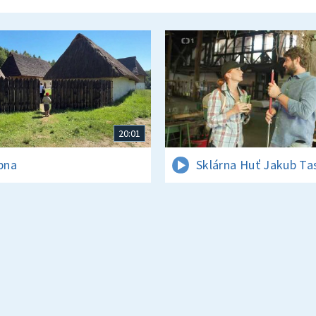
20:01
rpna
Sklárna Huť Jakub Ta