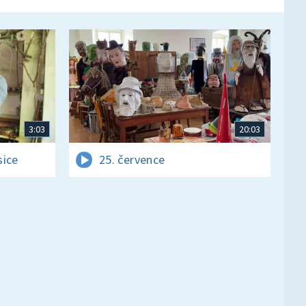
3:03
20:03
sice
25. července