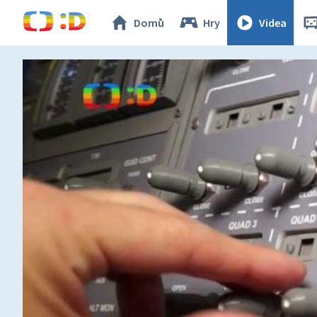
Domů
Hry
Videa