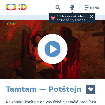
MENU
Přihlas se a ukládej si 
oblíbené hry a videa.
Tamtam — Potštejn
Na zámku Potštejn na vás čeká ojedinělá prohlídka