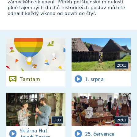
zámeckého sklepení. Příběh potštejnské minulosti
plné tajemných duchů historických postav můžete
odhalit každý víkend od devíti do čtyř.
20:01
Tamtam
1. srpna
3:03
20:03
Sklárna Huť
25. července
Jakub Tasice