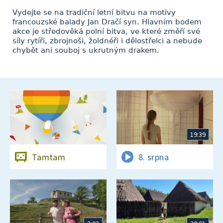
Vydejte se na tradiční letní bitvu na motivy
francouzské balady Jan Dračí syn. Hlavním bodem
akce je středověká polní bitva, ve které změří své
síly rytíři, zbrojnoši, žoldnéři i dělostřelci a nebude
chybět ani souboj s ukrutným drakem.
19:39
Tamtam
8. srpna