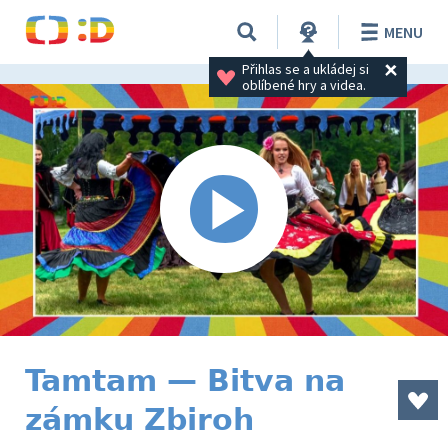
MENU
Přihlas se a ukládej si 
oblíbené hry a videa.
Tamtam — Bitva na
zámku Zbiroh