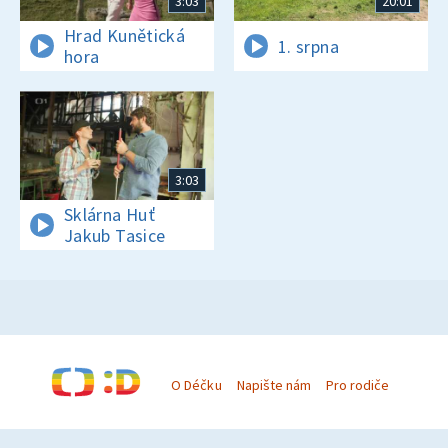
3:03
20:01
Hrad Kunětická
1. srpna
hora
3:03
Sklárna Huť
Jakub Tasice
O Déčku
Napište nám
Pro rodiče
© Česká televize 1996–2026
O cookies na Déčku