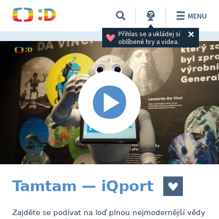
MENU
Přihlas se a ukládej si 
oblíbené hry a videa.
Tamtam — iQport
Zajděte se podívat na loď plnou nejmodernější vědy