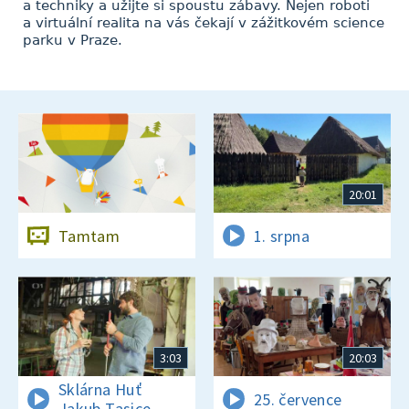
a techniky a užijte si spoustu zábavy. Nejen roboti
a virtuální realita na vás čekají v zážitkovém science
parku v Praze.
20:01
Tamtam
1. srpna
3:03
20:03
Sklárna Huť
25. července
Jakub Tasice