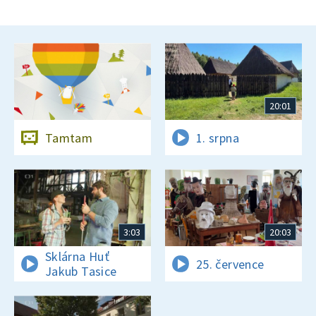
20:01
Tamtam
1. srpna
3:03
20:03
Sklárna Huť
25. července
Jakub Tasice