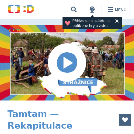
MENU
Přihlas se a ukládej si 
oblíbené hry a videa.
Tamtam —
Rekapitulace