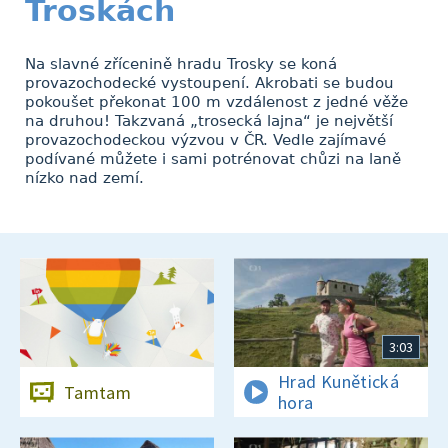
Troskách
Na slavné zřícenině hradu Trosky se koná
provazochodecké vystoupení. Akrobati se budou
pokoušet překonat 100 m vzdálenost z jedné věže
na druhou! Takzvaná „trosecká lajna“ je největší
provazochodeckou výzvou v ČR. Vedle zajímavé
podívané můžete i sami potrénovat chůzi na laně
nízko nad zemí.
3:03
Hrad Kunětická
Tamtam
hora