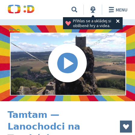
MENU
Přihlas se a ukládej si 
oblíbené hry a videa.
Tamtam —
Lanochodci na