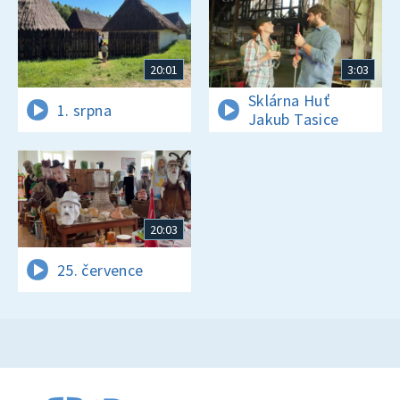
20:01
3:03
Sklárna Huť
1. srpna
Jakub Tasice
20:03
25. července