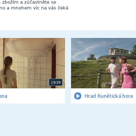
m zbožím a zúčastněte se
chno a mnohem víc na vás čeká
19:39
rpna
Hrad Kunětická hora