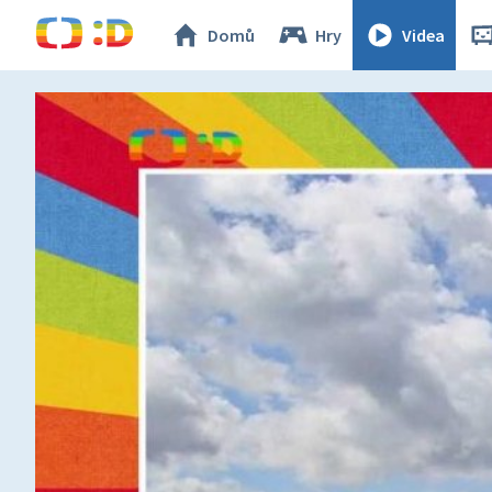
Domů
Hry
Videa