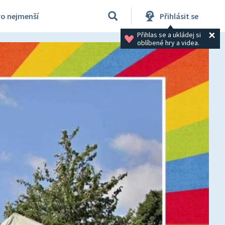
ro nejmenší
Přihlásit se
Přihlas se a ukládej si 
oblíbené hry a videa.