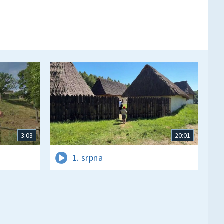
3:03
20:01
1. srpna