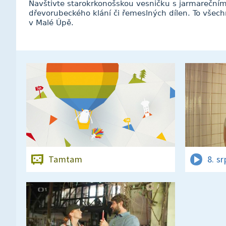
Navštivte starokrkonošskou vesničku s jarmareční
dřevorubeckého klání či řemeslných dílen. To vše
v Malé Úpě.
Tamtam
8. s