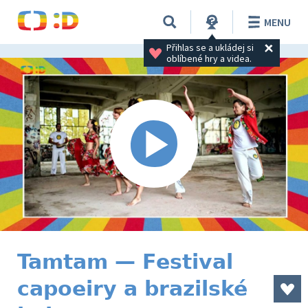
MENU
Přihlas se a ukládej si 
oblíbené hry a videa.
Tamtam — Festival
capoeiry a brazilské