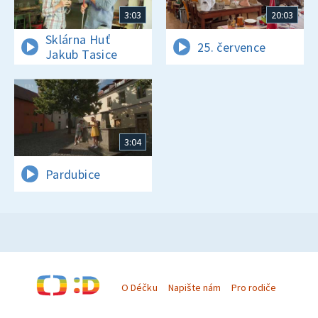
3:03
20:03
Sklárna Huť
25. července
Jakub Tasice
3:04
Pardubice
O Déčku
Napište nám
Pro rodiče