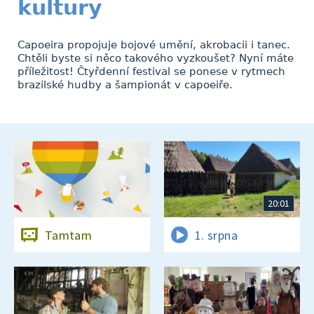
kultury
Capoeira propojuje bojové umění, akrobacii i tanec.
Chtěli byste si něco takového vyzkoušet? Nyní máte
příležitost! Čtyřdenní festival se ponese v rytmech
brazilské hudby a šampionát v capoeiře.
20:01
Tamtam
1. srpna