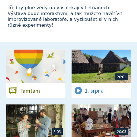
Tři dny plné vědy na vás čekají v Letňanech.
Výstava bude interaktivní, a tak můžete navštívit
improvizované laboratoře, a vyzkoušet si v nich
různé experimenty!
20:01
Tamtam
1. srpna
3:03
20:03