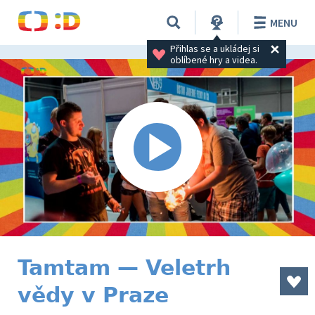
MENU
Přihlas se a ukládej si 
oblíbené hry a videa.
Tamtam — Veletrh
vědy v Praze