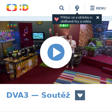
MENU
Přihlas se a ukládej si 
oblíbené hry a videa.
DVA3 — Soutěž