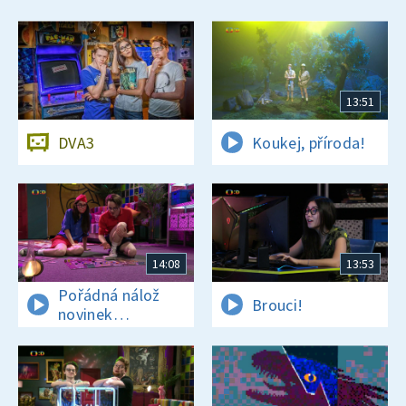
13:51
DVA3
Koukej, příroda!
14:08
13:53
Pořádná nálož
Brouci!
novinek
a zajímavostí