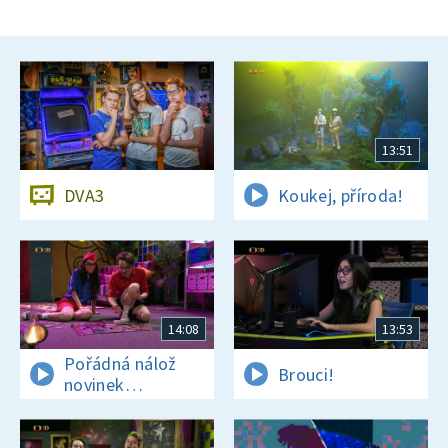
13:51
DVA3
Koukej, příroda!
14:08
13:53
Pořádná nálož
Brouci!
novinek
a zajímavostí